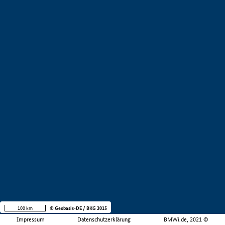
100 km
© Geobasis-DE / BKG 2015
Impressum
Datenschutzerklärung
BMWi.de, 2021 ©