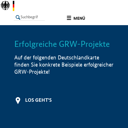
undefined
MENÜ
Erfolgreiche GRW-Projekte
LISTE
Filter
Info
Auf der folgenden Deutschlandkarte
finden Sie konkrete Beispiele erfolgreicher
GRW-Projekte!
LOS GEHT'S