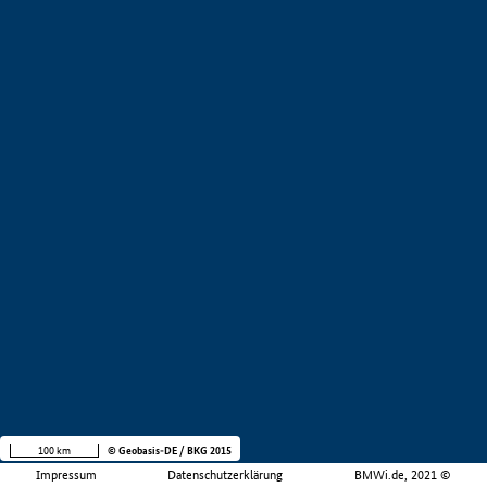
100 km
© Geobasis-DE / BKG 2015
Impressum
Datenschutzerklärung
BMWi.de, 2021 ©