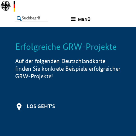
undefined
MENÜ
Erfolgreiche GRW-Projekte
LISTE
Filter
Info
Auf der folgenden Deutschlandkarte
finden Sie konkrete Beispiele erfolgreicher
GRW-Projekte!
LOS GEHT'S