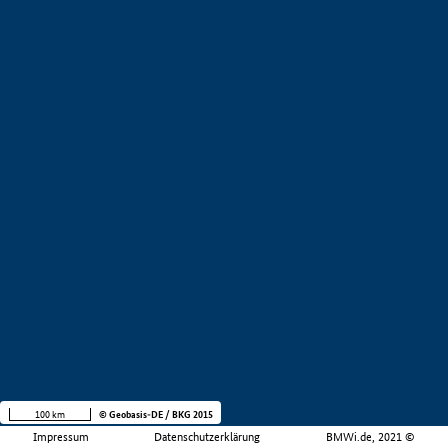
100 km
© Geobasis-DE / BKG 2015
Impressum
Datenschutzerklärung
BMWi.de, 2021 ©