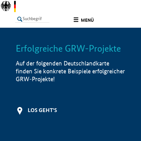
undefined
MENÜ
Erfolgreiche GRW-Projekte
LISTE
Filter
Info
Auf der folgenden Deutschlandkarte
finden Sie konkrete Beispiele erfolgreicher
GRW-Projekte!
LOS GEHT'S