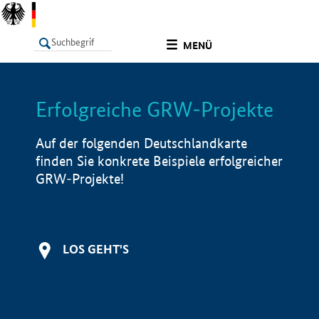
undefined
MENÜ
Erfolgreiche GRW-Projekte
LISTE
Filter
Info
Auf der folgenden Deutschlandkarte
finden Sie konkrete Beispiele erfolgreicher
GRW-Projekte!
LOS GEHT'S