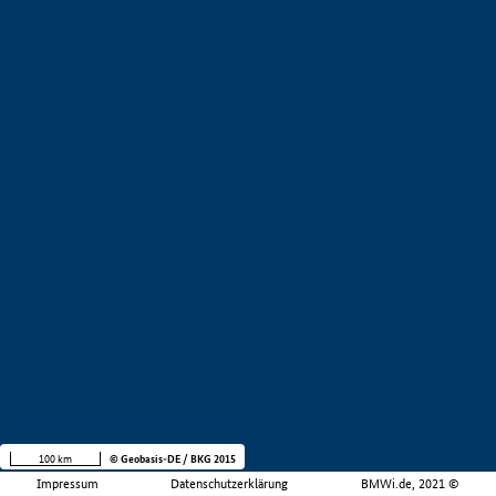
100 km
© Geobasis-DE / BKG 2015
Impressum
Datenschutzerklärung
BMWi.de, 2021 ©