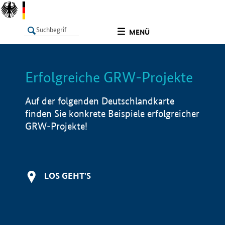
undefined
MENÜ
Erfolgreiche GRW-Projekte
LISTE
Filter
Info
Auf der folgenden Deutschlandkarte
finden Sie konkrete Beispiele erfolgreicher
GRW-Projekte!
LOS GEHT'S