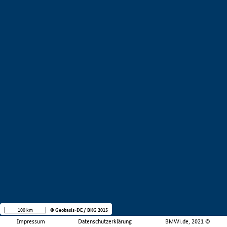
100 km
© Geobasis-DE / BKG 2015
Impressum
Datenschutzerklärung
BMWi.de, 2021 ©