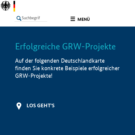
undefined
MENÜ
Erfolgreiche GRW-Projekte
LISTE
Filter
Info
Auf der folgenden Deutschlandkarte
finden Sie konkrete Beispiele erfolgreicher
GRW-Projekte!
LOS GEHT'S