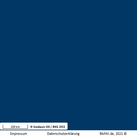
100 km
© Geobasis-DE / BKG 2015
Impressum
Datenschutzerklärung
BMWi.de, 2021 ©