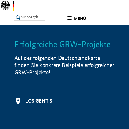
undefined
MENÜ
Erfolgreiche GRW-Projekte
LISTE
Filter
Info
Auf der folgenden Deutschlandkarte
finden Sie konkrete Beispiele erfolgreicher
GRW-Projekte!
LOS GEHT'S