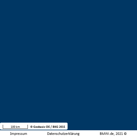
100 km
© Geobasis-DE / BKG 2015
Impressum
Datenschutzerklärung
BMWi.de, 2021 ©