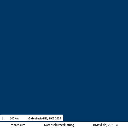
100 km
© Geobasis-DE / BKG 2015
Impressum
Datenschutzerklärung
BMWi.de, 2021 ©