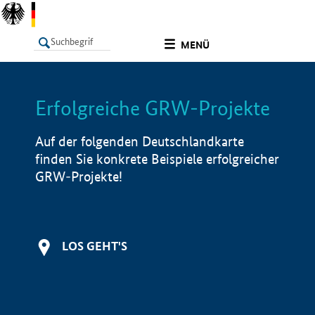
undefined
MENÜ
Erfolgreiche GRW-Projekte
LISTE
Filter
Info
Auf der folgenden Deutschlandkarte
finden Sie konkrete Beispiele erfolgreicher
GRW-Projekte!
LOS GEHT'S