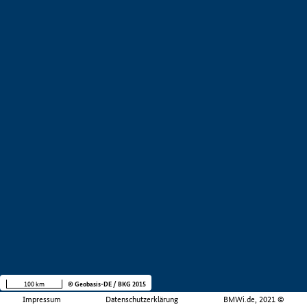
100 km
© Geobasis-DE / BKG 2015
Impressum
Datenschutzerklärung
BMWi.de, 2021 ©