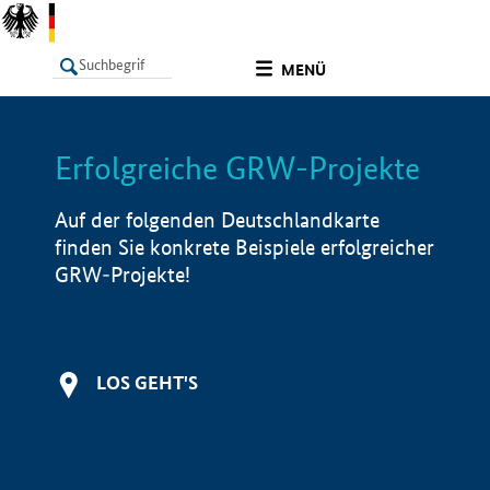
undefined
MENÜ
Erfolgreiche GRW-Projekte
LISTE
Filter
Info
Auf der folgenden Deutschlandkarte
finden Sie konkrete Beispiele erfolgreicher
GRW-Projekte!
LOS GEHT'S