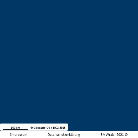
100 km
© Geobasis-DE / BKG 2015
Impressum
Datenschutzerklärung
BMWi.de, 2021 ©