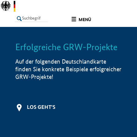
undefined
MENÜ
Erfolgreiche GRW-Projekte
LISTE
Filter
Info
Auf der folgenden Deutschlandkarte
finden Sie konkrete Beispiele erfolgreicher
GRW-Projekte!
LOS GEHT'S