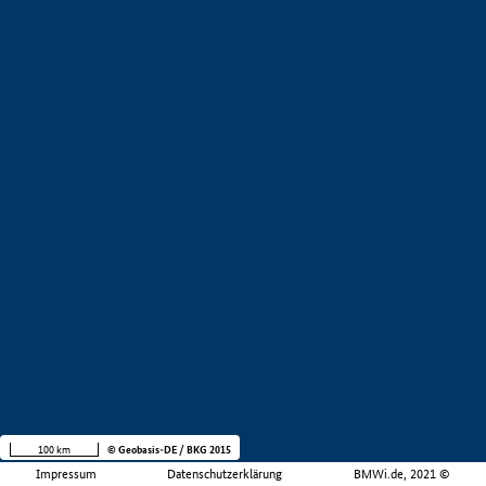
100 km
© Geobasis-DE / BKG 2015
Impressum
Datenschutzerklärung
BMWi.de, 2021 ©