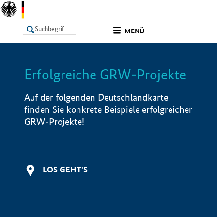
undefined
MENÜ
Erfolgreiche GRW-Projekte
LISTE
Filter
Info
Auf der folgenden Deutschlandkarte
finden Sie konkrete Beispiele erfolgreicher
GRW-Projekte!
LOS GEHT'S