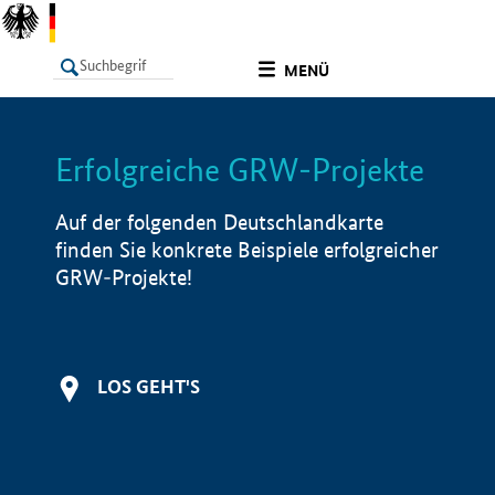
undefined
MENÜ
Erfolgreiche GRW-Projekte
LISTE
Filter
Info
Auf der folgenden Deutschlandkarte
finden Sie konkrete Beispiele erfolgreicher
GRW-Projekte!
LOS GEHT'S