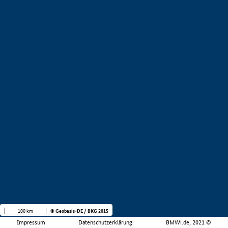
100 km
© Geobasis-DE / BKG 2015
Impressum
Datenschutzerklärung
BMWi.de, 2021 ©