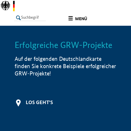
undefined
MENÜ
Erfolgreiche GRW-Projekte
LISTE
Filter
Info
Auf der folgenden Deutschlandkarte
finden Sie konkrete Beispiele erfolgreicher
GRW-Projekte!
LOS GEHT'S