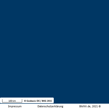
100 km
© Geobasis-DE / BKG 2015
Impressum
Datenschutzerklärung
BMWi.de, 2021 ©