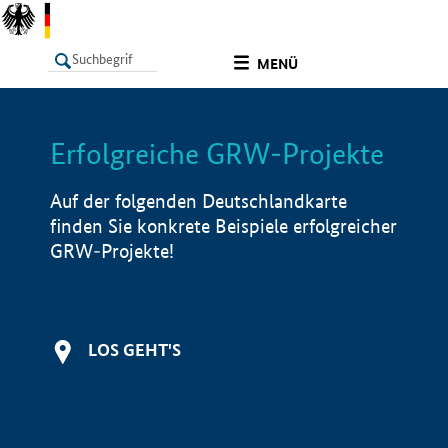
undefined
MENÜ
Erfolgreiche GRW-Projekte
LISTE
Filter
Info
Auf der folgenden Deutschlandkarte
finden Sie konkrete Beispiele erfolgreicher
GRW-Projekte!
LOS GEHT'S