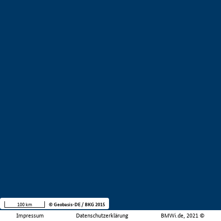
100 km
© Geobasis-DE / BKG 2015
Impressum
Datenschutzerklärung
BMWi.de, 2021 ©