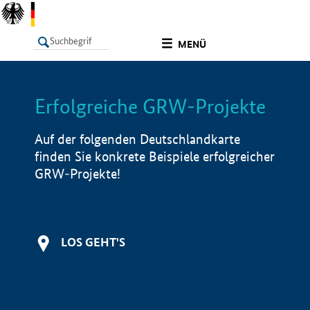
undefined
MENÜ
Erfolgreiche GRW-Projekte
LISTE
Filter
Info
Auf der folgenden Deutschlandkarte
finden Sie konkrete Beispiele erfolgreicher
GRW-Projekte!
LOS GEHT'S