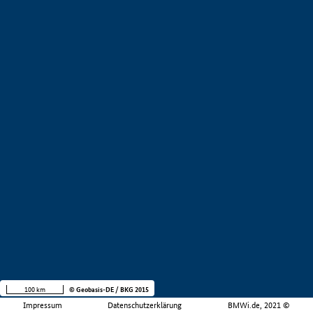
100 km
© Geobasis-DE / BKG 2015
Impressum
Datenschutzerklärung
BMWi.de, 2021 ©