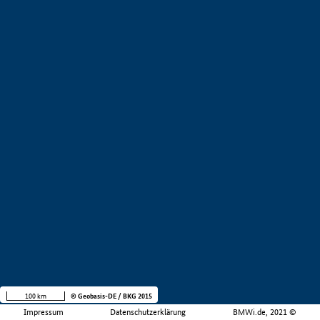
100 km
© Geobasis-DE / BKG 2015
Impressum
Datenschutzerklärung
BMWi.de, 2021 ©