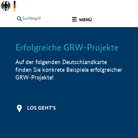
undefined
MENÜ
Erfolgreiche GRW-Projekte
LISTE
Filter
Info
Auf der folgenden Deutschlandkarte
finden Sie konkrete Beispiele erfolgreicher
GRW-Projekte!
LOS GEHT'S