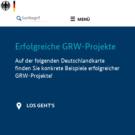
undefined
MENÜ
Erfolgreiche GRW-Projekte
LISTE
Filter
Info
Auf der folgenden Deutschlandkarte
finden Sie konkrete Beispiele erfolgreicher
GRW-Projekte!
LOS GEHT'S