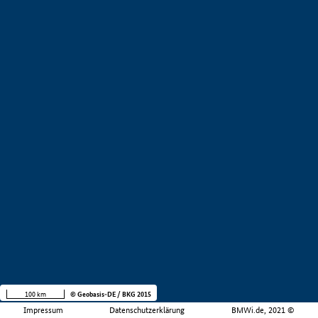
100 km
© Geobasis-DE / BKG 2015
Impressum
Datenschutzerklärung
BMWi.de, 2021 ©