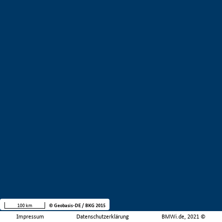
100 km
© Geobasis-DE / BKG 2015
Impressum
Datenschutzerklärung
BMWi.de, 2021 ©