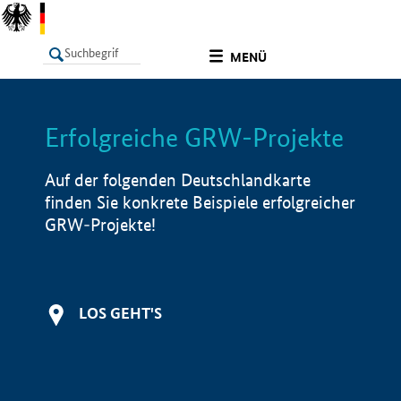
undefined
MENÜ
Erfolgreiche GRW-Projekte
LISTE
Filter
Info
Auf der folgenden Deutschlandkarte
finden Sie konkrete Beispiele erfolgreicher
GRW-Projekte!
LOS GEHT'S