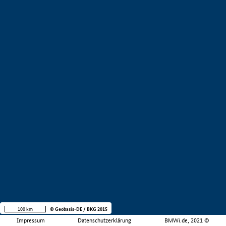
100 km
© Geobasis-DE / BKG 2015
Impressum
Datenschutzerklärung
BMWi.de, 2021 ©