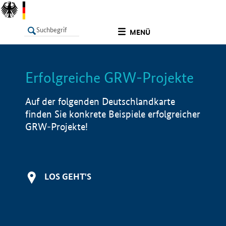
undefined
MENÜ
Erfolgreiche GRW-Projekte
LISTE
Filter
Info
Auf der folgenden Deutschlandkarte
finden Sie konkrete Beispiele erfolgreicher
GRW-Projekte!
LOS GEHT'S