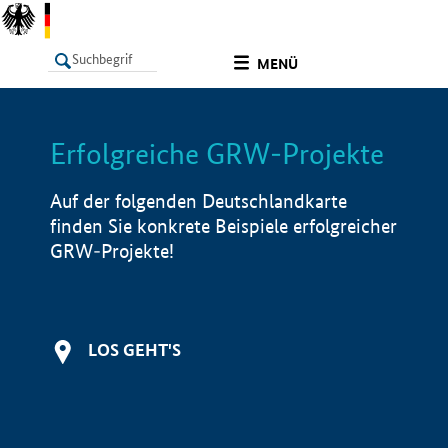
undefined
MENÜ
Erfolgreiche GRW-Projekte
LISTE
Filter
Info
Auf der folgenden Deutschlandkarte
finden Sie konkrete Beispiele erfolgreicher
GRW-Projekte!
LOS GEHT'S