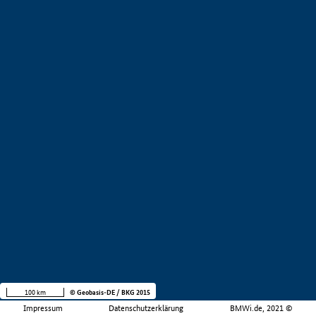
100 km
© Geobasis-DE / BKG 2015
Impressum
Datenschutzerklärung
BMWi.de, 2021 ©