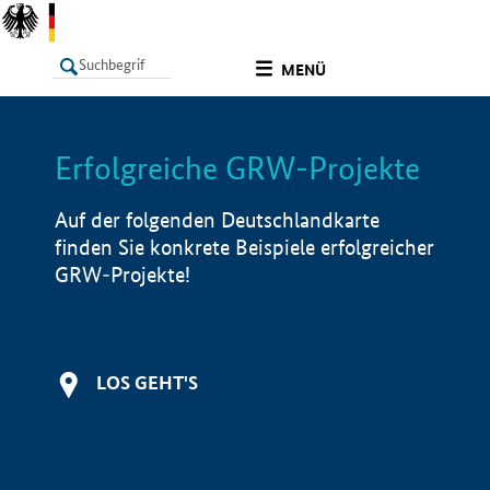
undefined
MENÜ
Erfolgreiche GRW-Projekte
LISTE
Filter
Info
Auf der folgenden Deutschlandkarte
finden Sie konkrete Beispiele erfolgreicher
GRW-Projekte!
LOS GEHT'S