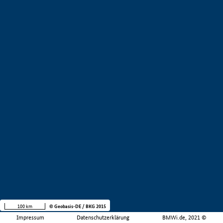
100 km
© Geobasis-DE / BKG 2015
Impressum
Datenschutzerklärung
BMWi.de, 2021 ©