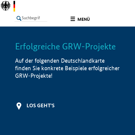
undefined
MENÜ
Erfolgreiche GRW-Projekte
LISTE
Filter
Info
Auf der folgenden Deutschlandkarte
finden Sie konkrete Beispiele erfolgreicher
GRW-Projekte!
LOS GEHT'S