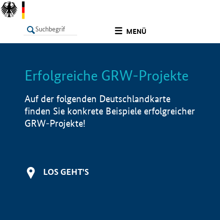
undefined
MENÜ
Erfolgreiche GRW-Projekte
LISTE
Filter
Info
Auf der folgenden Deutschlandkarte
finden Sie konkrete Beispiele erfolgreicher
GRW-Projekte!
LOS GEHT'S