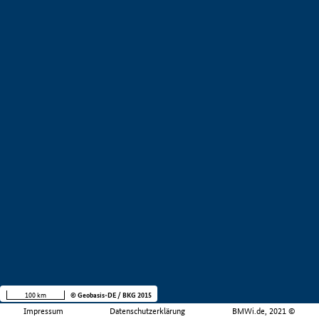
100 km
© Geobasis-DE / BKG 2015
Impressum
Datenschutzerklärung
BMWi.de, 2021 ©