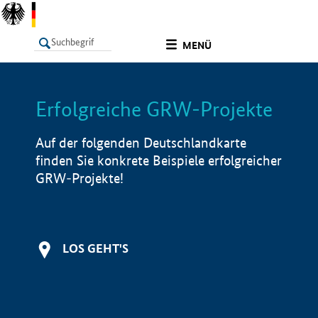
undefined
MENÜ
Erfolgreiche GRW-Projekte
LISTE
Filter
Info
Auf der folgenden Deutschlandkarte
finden Sie konkrete Beispiele erfolgreicher
GRW-Projekte!
LOS GEHT'S