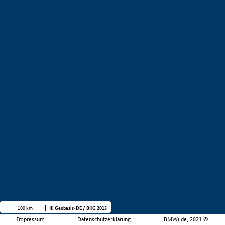
100 km
© Geobasis-DE / BKG 2015
Impressum
Datenschutzerklärung
BMWi.de, 2021 ©