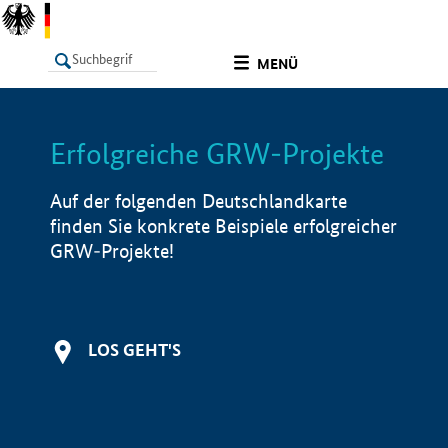
undefined
MENÜ
Erfolgreiche GRW-Projekte
LISTE
Filter
Info
Auf der folgenden Deutschlandkarte
finden Sie konkrete Beispiele erfolgreicher
GRW-Projekte!
LOS GEHT'S