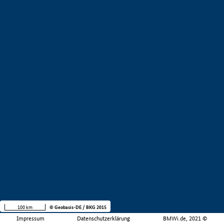
100 km
© Geobasis-DE / BKG 2015
Impressum
Datenschutzerklärung
BMWi.de, 2021 ©