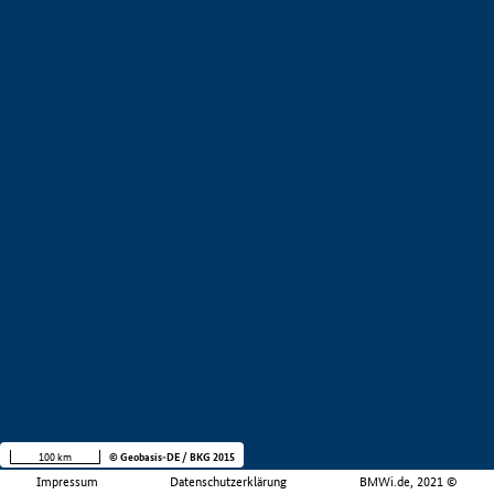
100 km
© Geobasis-DE / BKG 2015
Impressum
Datenschutzerklärung
BMWi.de, 2021 ©