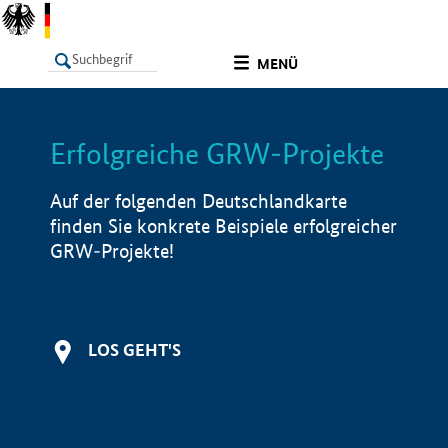
undefined
MENÜ
Erfolgreiche GRW-Projekte
LISTE
Filter
Info
Auf der folgenden Deutschlandkarte
finden Sie konkrete Beispiele erfolgreicher
GRW-Projekte!
LOS GEHT'S