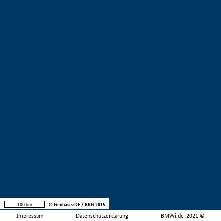
100 km
© Geobasis-DE / BKG 2015
Impressum
Datenschutzerklärung
BMWi.de, 2021 ©