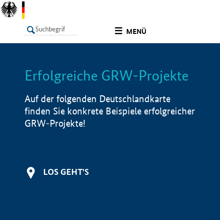
undefined
MENÜ
Erfolgreiche GRW-Projekte
LISTE
Filter
Info
Auf der folgenden Deutschlandkarte
finden Sie konkrete Beispiele erfolgreicher
GRW-Projekte!
LOS GEHT'S