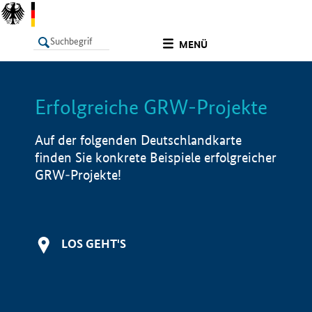
undefined
MENÜ
Erfolgreiche GRW-Projekte
LISTE
Filter
Info
Auf der folgenden Deutschlandkarte
finden Sie konkrete Beispiele erfolgreicher
GRW-Projekte!
LOS GEHT'S