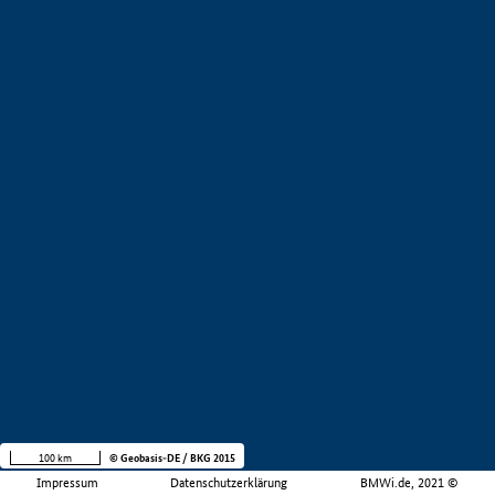
100 km
© Geobasis-DE / BKG 2015
Impressum
Datenschutzerklärung
BMWi.de, 2021 ©