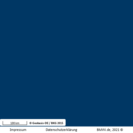
100 km
© Geobasis-DE / BKG 2015
Impressum
Datenschutzerklärung
BMWi.de, 2021 ©