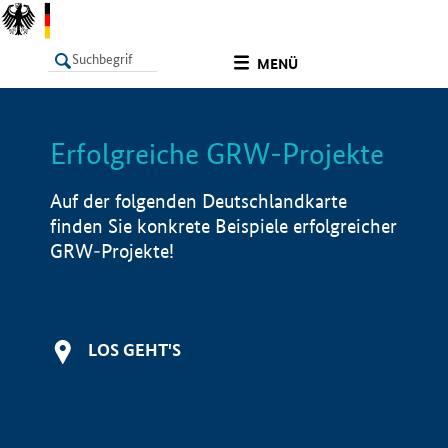
undefined
MENÜ
Erfolgreiche GRW-Projekte
LISTE
Filter
Info
Auf der folgenden Deutschlandkarte
finden Sie konkrete Beispiele erfolgreicher
GRW-Projekte!
LOS GEHT'S