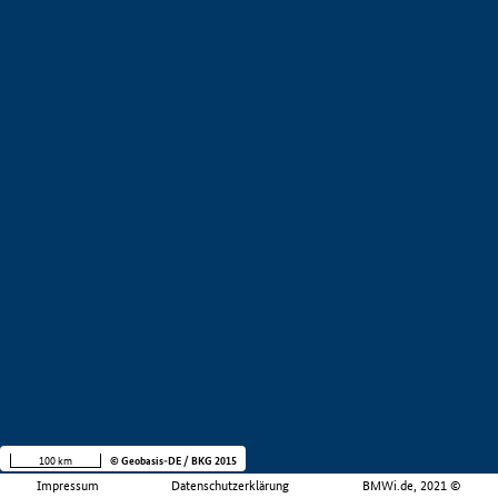
100 km
© Geobasis-DE / BKG 2015
Impressum
Datenschutzerklärung
BMWi.de, 2021 ©