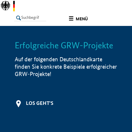
undefined
MENÜ
Erfolgreiche GRW-Projekte
LISTE
Filter
Info
Auf der folgenden Deutschlandkarte
finden Sie konkrete Beispiele erfolgreicher
GRW-Projekte!
LOS GEHT'S