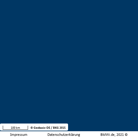
100 km
© Geobasis-DE / BKG 2015
Impressum
Datenschutzerklärung
BMWi.de, 2021 ©