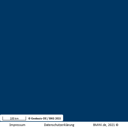
100 km
© Geobasis-DE / BKG 2015
Impressum
Datenschutzerklärung
BMWi.de, 2021 ©