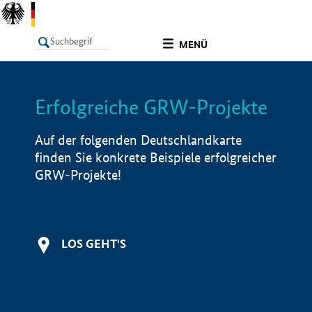
undefined
MENÜ
Erfolgreiche GRW-Projekte
LISTE
Filter
Info
Auf der folgenden Deutschlandkarte
finden Sie konkrete Beispiele erfolgreicher
GRW-Projekte!
LOS GEHT'S