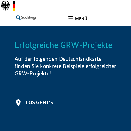
undefined
MENÜ
Erfolgreiche GRW-Projekte
LISTE
Filter
Info
Auf der folgenden Deutschlandkarte
finden Sie konkrete Beispiele erfolgreicher
GRW-Projekte!
LOS GEHT'S