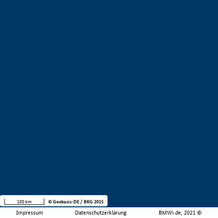
100 km
© Geobasis-DE / BKG 2015
Impressum
Datenschutzerklärung
BMWi.de, 2021 ©