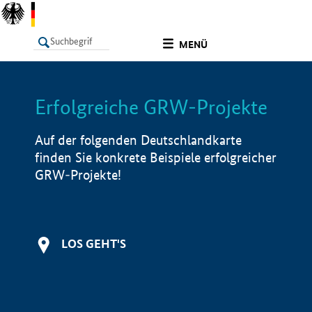
undefined
MENÜ
Erfolgreiche GRW-Projekte
LISTE
Filter
Info
Auf der folgenden Deutschlandkarte
finden Sie konkrete Beispiele erfolgreicher
GRW-Projekte!
LOS GEHT'S