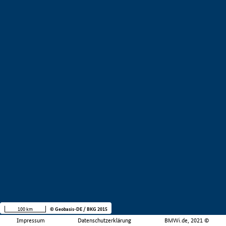
100 km
© Geobasis-DE / BKG 2015
Impressum
Datenschutzerklärung
BMWi.de, 2021 ©