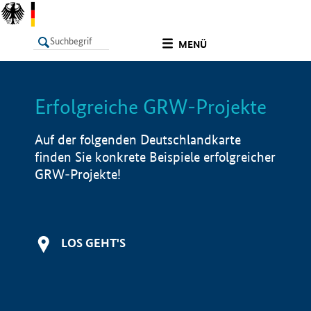
undefined
MENÜ
Erfolgreiche GRW-Projekte
LISTE
Filter
Info
Auf der folgenden Deutschlandkarte
finden Sie konkrete Beispiele erfolgreicher
GRW-Projekte!
LOS GEHT'S