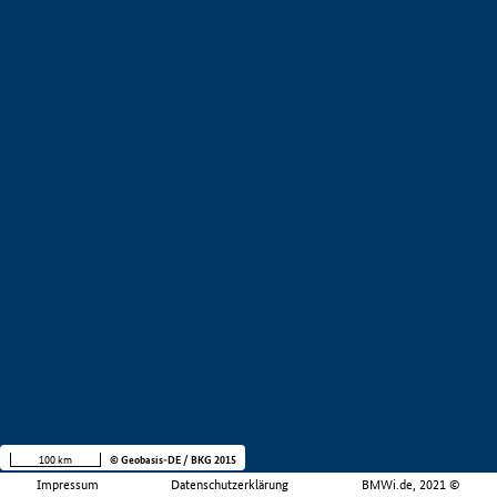
100 km
© Geobasis-DE / BKG 2015
Impressum
Datenschutzerklärung
BMWi.de, 2021 ©