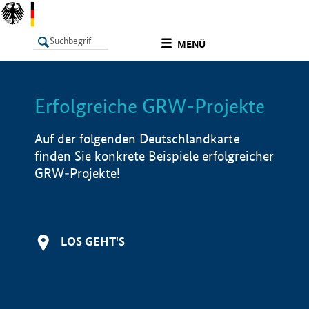
undefined
MENÜ
Erfolgreiche GRW-Projekte
LISTE
Filter
Info
Auf der folgenden Deutschlandkarte
finden Sie konkrete Beispiele erfolgreicher
GRW-Projekte!
LOS GEHT'S