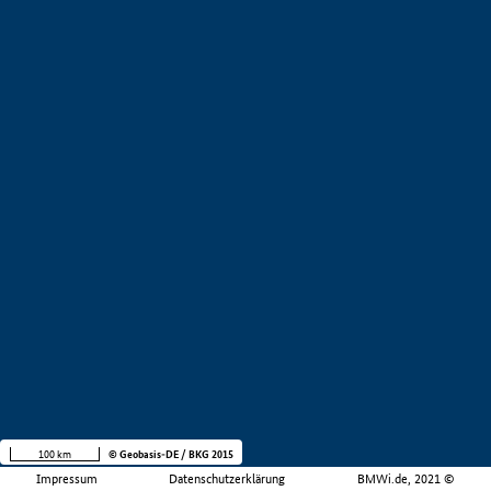
100 km
© Geobasis-DE / BKG 2015
Impressum
Datenschutzerklärung
BMWi.de, 2021 ©