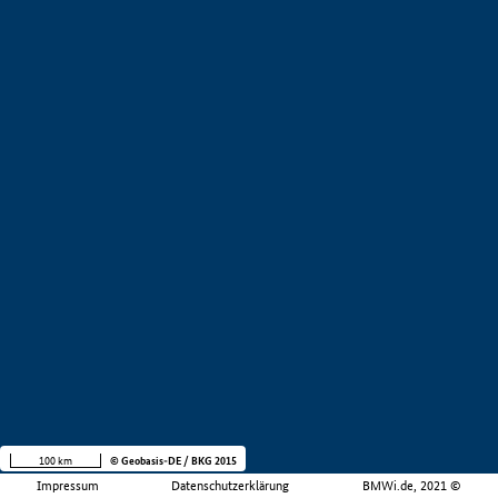
100 km
© Geobasis-DE / BKG 2015
Impressum
Datenschutzerklärung
BMWi.de, 2021 ©