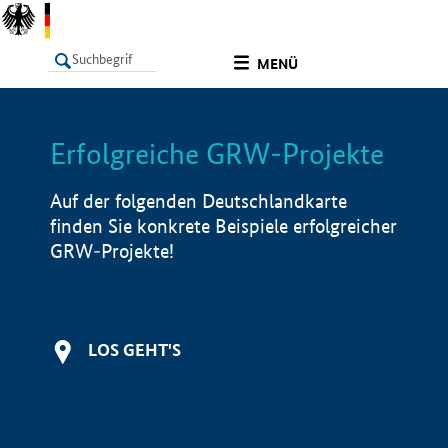
undefined
MENÜ
Erfolgreiche GRW-Projekte
LISTE
Filter
Info
Auf der folgenden Deutschlandkarte
finden Sie konkrete Beispiele erfolgreicher
GRW-Projekte!
LOS GEHT'S