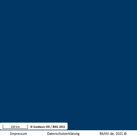
100 km
© Geobasis-DE / BKG 2015
Impressum
Datenschutzerklärung
BMWi.de, 2021 ©