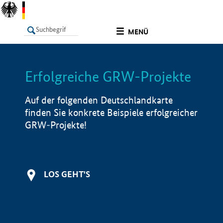
undefined
MENÜ
Erfolgreiche GRW-Projekte
LISTE
Filter
Info
Auf der folgenden Deutschlandkarte
finden Sie konkrete Beispiele erfolgreicher
GRW-Projekte!
LOS GEHT'S