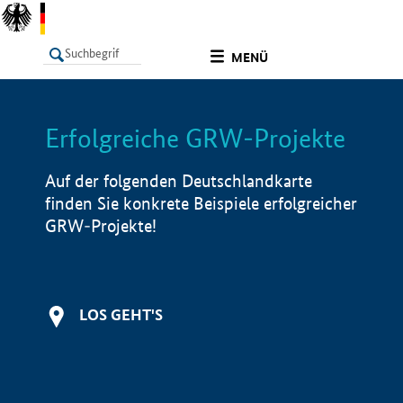
undefined
MENÜ
Erfolgreiche GRW-Projekte
LISTE
Filter
Info
Auf der folgenden Deutschlandkarte
finden Sie konkrete Beispiele erfolgreicher
GRW-Projekte!
LOS GEHT'S