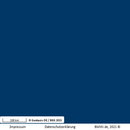
100 km
© Geobasis-DE / BKG 2015
Impressum
Datenschutzerklärung
BMWi.de, 2021 ©