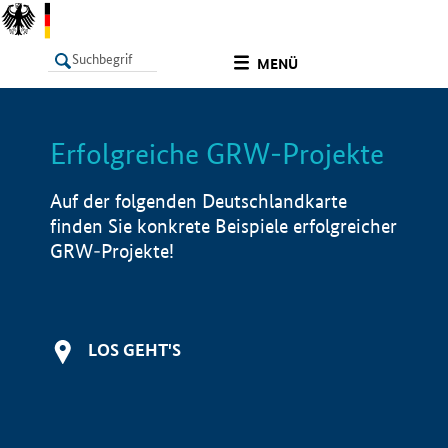
undefined
MENÜ
Erfolgreiche GRW-Projekte
LISTE
Filter
Info
Auf der folgenden Deutschlandkarte
finden Sie konkrete Beispiele erfolgreicher
GRW-Projekte!
LOS GEHT'S