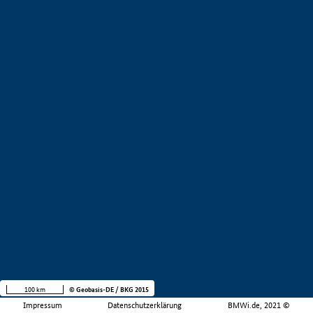
100 km
© Geobasis-DE / BKG 2015
Impressum
Datenschutzerklärung
BMWi.de, 2021 ©