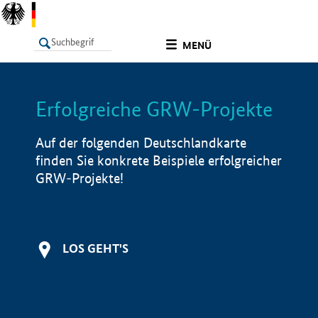
undefined
MENÜ
Erfolgreiche GRW-Projekte
LISTE
Filter
Info
Auf der folgenden Deutschlandkarte
finden Sie konkrete Beispiele erfolgreicher
GRW-Projekte!
LOS GEHT'S