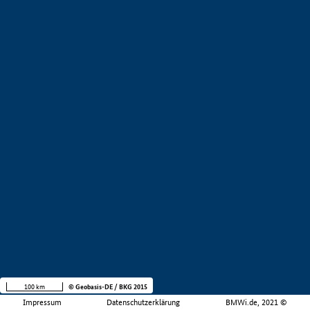
100 km
© Geobasis-DE / BKG 2015
Impressum
Datenschutzerklärung
BMWi.de, 2021 ©