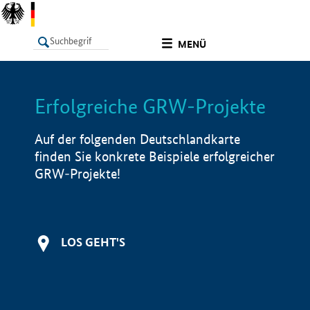
undefined
MENÜ
Erfolgreiche GRW-Projekte
LISTE
Filter
Info
Auf der folgenden Deutschlandkarte
finden Sie konkrete Beispiele erfolgreicher
GRW-Projekte!
LOS GEHT'S