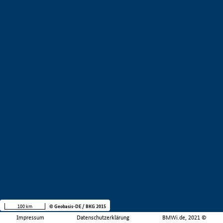
100 km
© Geobasis-DE / BKG 2015
Impressum
Datenschutzerklärung
BMWi.de, 2021 ©