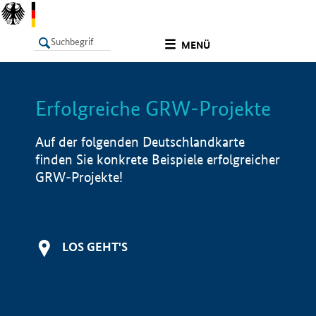
undefined
MENÜ
Erfolgreiche GRW-Projekte
LISTE
Filter
Info
Auf der folgenden Deutschlandkarte
finden Sie konkrete Beispiele erfolgreicher
GRW-Projekte!
LOS GEHT'S