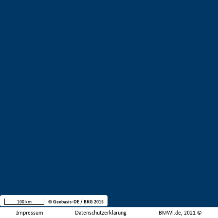
100 km
© Geobasis-DE / BKG 2015
Impressum
Datenschutzerklärung
BMWi.de, 2021 ©