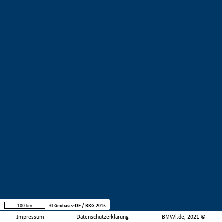
100 km
© Geobasis-DE / BKG 2015
Impressum
Datenschutzerklärung
BMWi.de, 2021 ©