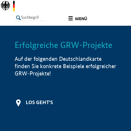
undefined
MENÜ
Erfolgreiche GRW-Projekte
LISTE
Filter
Info
Auf der folgenden Deutschlandkarte
finden Sie konkrete Beispiele erfolgreicher
GRW-Projekte!
LOS GEHT'S