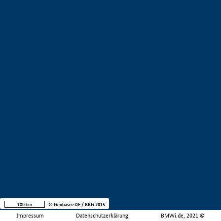
100 km
© Geobasis-DE / BKG 2015
Impressum
Datenschutzerklärung
BMWi.de, 2021 ©