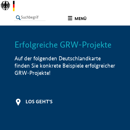
undefined
MENÜ
Erfolgreiche GRW-Projekte
LISTE
Filter
Info
Auf der folgenden Deutschlandkarte
finden Sie konkrete Beispiele erfolgreicher
GRW-Projekte!
LOS GEHT'S