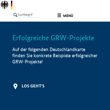
undefined
MENÜ
Erfolgreiche GRW-Projekte
LISTE
Filter
Info
Auf der folgenden Deutschlandkarte
finden Sie konkrete Beispiele erfolgreicher
GRW-Projekte!
LOS GEHT'S