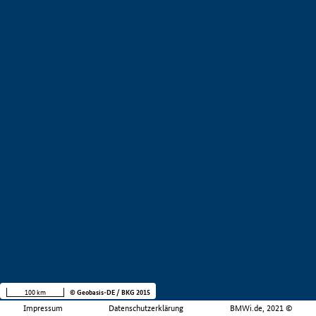
100 km
© Geobasis-DE / BKG 2015
Impressum
Datenschutzerklärung
BMWi.de, 2021 ©