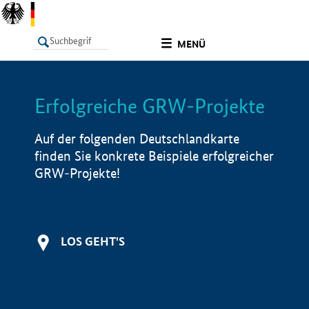
undefined
MENÜ
Erfolgreiche GRW-Projekte
LISTE
Filter
Info
Auf der folgenden Deutschlandkarte
finden Sie konkrete Beispiele erfolgreicher
GRW-Projekte!
LOS GEHT'S