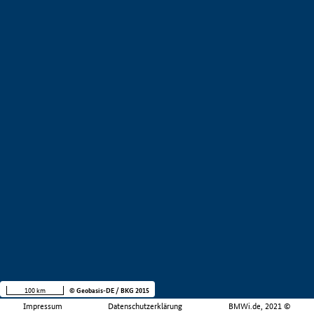
100 km
© Geobasis-DE / BKG 2015
Impressum
Datenschutzerklärung
BMWi.de, 2021 ©