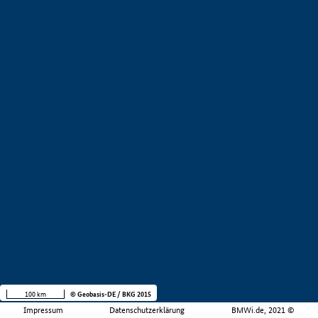
100 km
© Geobasis-DE / BKG 2015
Impressum
Datenschutzerklärung
BMWi.de, 2021 ©