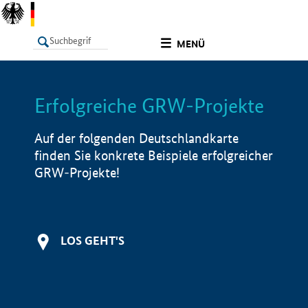
undefined
MENÜ
Erfolgreiche GRW-Projekte
LISTE
Filter
Info
Auf der folgenden Deutschlandkarte
finden Sie konkrete Beispiele erfolgreicher
GRW-Projekte!
LOS GEHT'S