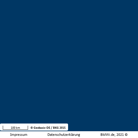
100 km
© Geobasis-DE / BKG 2015
Impressum
Datenschutzerklärung
BMWi.de, 2021 ©