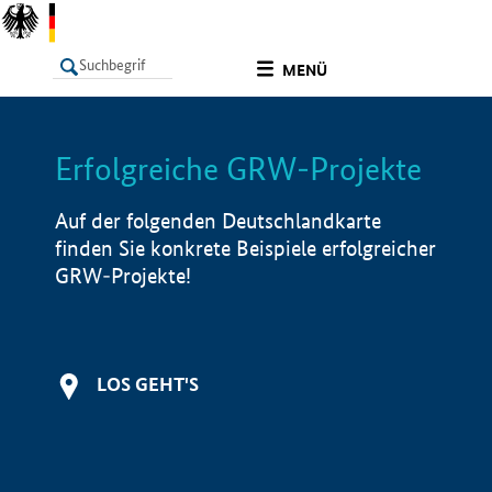
undefined
MENÜ
Erfolgreiche GRW-Projekte
LISTE
Filter
Info
Auf der folgenden Deutschlandkarte
finden Sie konkrete Beispiele erfolgreicher
GRW-Projekte!
LOS GEHT'S