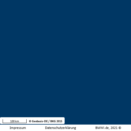
100 km
© Geobasis-DE / BKG 2015
Impressum
Datenschutzerklärung
BMWi.de, 2021 ©