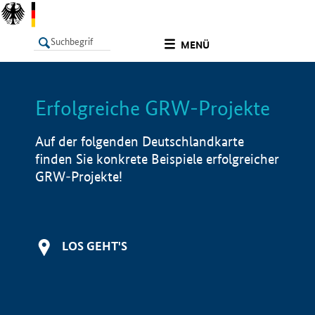
undefined
MENÜ
Erfolgreiche GRW-Projekte
LISTE
Filter
Info
Auf der folgenden Deutschlandkarte
finden Sie konkrete Beispiele erfolgreicher
GRW-Projekte!
LOS GEHT'S